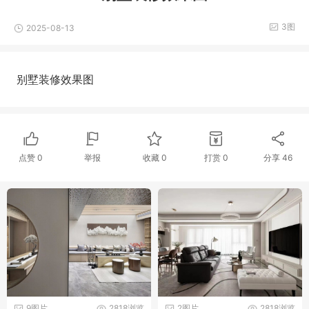
3图
2025-08-13
别墅装修效果图
点赞
0
举报
收藏
0
打赏
0
分享
46
9图片
2818浏览
2图片
2818浏览