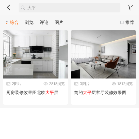
综合
浏览
评论
图片
推荐
2图片
2818浏览
3图片
1812浏览
厨房装修效果图北欧
大平
层
简约
大平
层客厅装修效果图