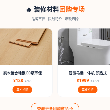
🔥 装修材料
团购专场
品牌直供 · 限时特价 · 爆款直降
实木复合地板 E0级环保
智能马桶一体机 即热式
¥128
¥1999
¥268
¥3999
立即抢购
立即抢购
查看更多团购商品