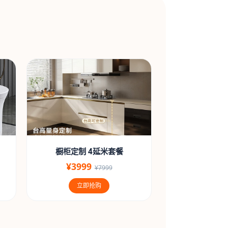
橱柜定制 4延米套餐
¥3999
¥7999
立即抢购