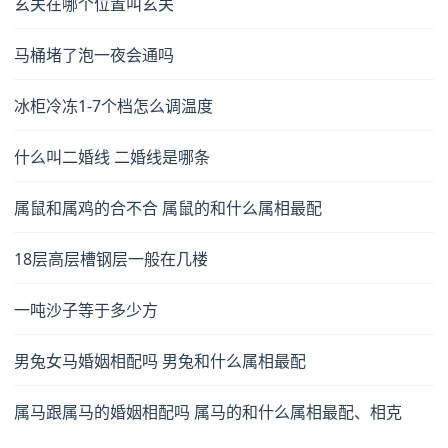
玄关在哪个位置叫玄关
马桶堵了泡一夜会通吗
冰柜冷冻1-7个档怎么调温度
什么叫二婚线 二婚线是哪条
属鼠和属鸡的合不合 属鼠的和什么属相最配
18层高层槽钢层一般在几楼
一吨沙子等于多少方
男兔女马婚姻相配吗 男兔和什么属相最配
属马跟属马的婚姻相配吗 属马的和什么属相最配、相克