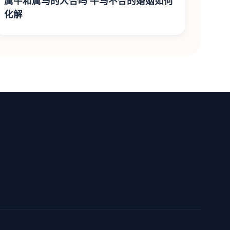
属牛和属马的人合吗 牛马不合的婚姻如何
化解