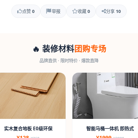
点赞
0
举报
收藏
0
分享
10
🔥 装修材料
团购专场
品牌直供 · 限时特价 · 爆款直降
实木复合地板 E0级环保
智能马桶一体机 即热式
¥128
¥1999