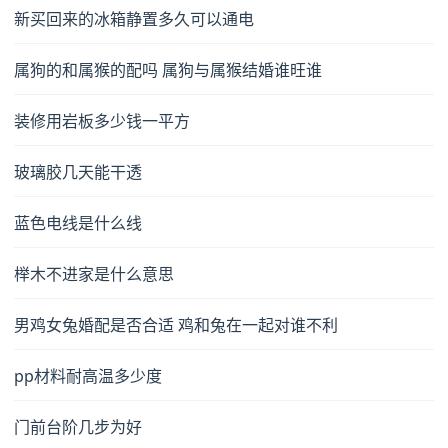
新买回来的冰箱静置多久可以通电
属狗的和属猴的配吗 属狗与属猴结婚谁旺谁
装修用岩板多少钱一平方
玻璃胶几天能干透
蓝色电线是什么线
榉木不进家是什么意思
男鸡女兔婚配是否合适 鸡和兔在一起对谁不利
pp材料耐高温多少度
门前台阶几步为好