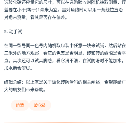
选玻化砖还应量它的尺寸，可以在选购验收时随机抽取测量，误
差要在小于(等于)1毫米为宜。量对角线时可以用一条线拉直沿
对角来测量，看其是否存在偏差。
5. 动手试
在同一型号同一色号内随机取包装中任意一块来试铺，然后站在
三米外的地方观察，看它的色差是否明显，砖和转的缝隙是否平
直。其次还可以试其脚感，看它滑不滑，在试防滑时不能加水，
加水后会涩脚。
编辑总结：以上就是关于玻化砖防滑吗的相关阐述，希望能给广
大的朋友们带来帮助。
防滑
玻化砖