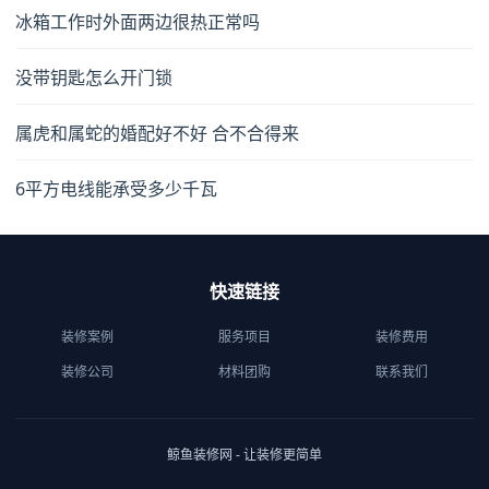
冰箱工作时外面两边很热正常吗
没带钥匙怎么开门锁
属虎和属蛇的婚配好不好 合不合得来
6平方电线能承受多少千瓦
快速链接
装修案例
服务项目
装修费用
装修公司
材料团购
联系我们
鲸鱼装修网 - 让装修更简单