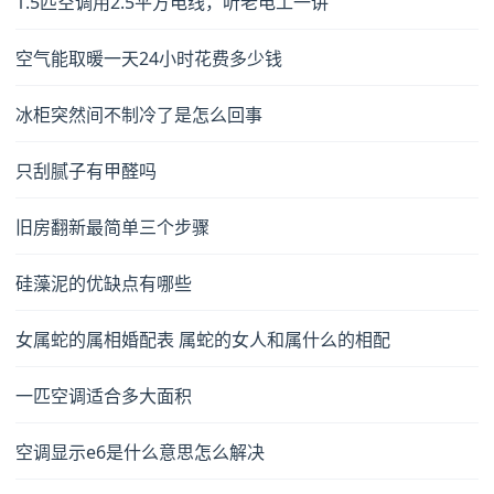
1.5匹空调用2.5平方电线，听老电工一讲
空气能取暖一天24小时花费多少钱
冰柜突然间不制冷了是怎么回事
只刮腻子有甲醛吗
旧房翻新最简单三个步骤
硅藻泥的优缺点有哪些
女属蛇的属相婚配表 属蛇的女人和属什么的相配
一匹空调适合多大面积
空调显示e6是什么意思怎么解决