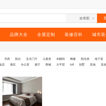
计
品牌大全
全屋定制
装修百科
城市装
书房
阳台
玄关门厅
儿童房
衣帽间
阁楼
阳光房
地下室
饭店
酒店
办公室
展厅
商铺
大平层
loft
别墅
其他
其