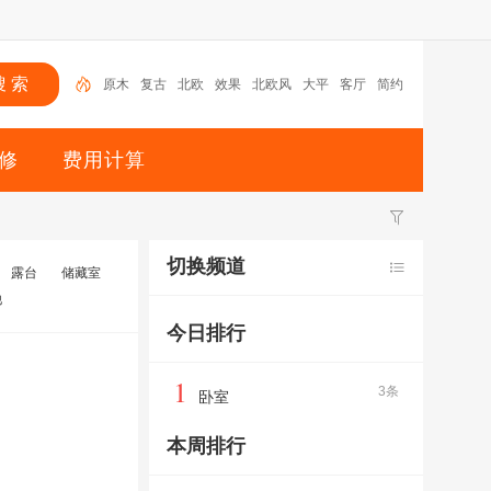
原木
复古
北欧
效果
北欧风
大平
客厅
简约
效果图
厨房
修
费用计算
切换频道
露台
储藏室
他
今日排行
1
3条
卧室
本周排行