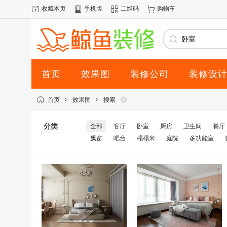
收藏本页
手机版
二维码
购物车
首页
效果图
装修公司
装修设
首页
>
效果图
>
搜索
分类
全部
客厅
卧室
厨房
卫生间
餐厅
飘窗
吧台
榻榻米
庭院
多功能室